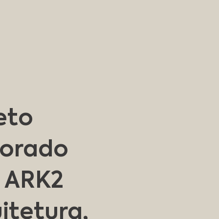
eto
borado
 ARK2
itetura,