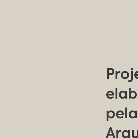
Proj
ela
pela
Arqu