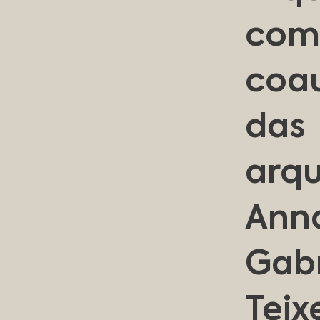
co
coau
das
arqu
Ann
Gabr
Teix