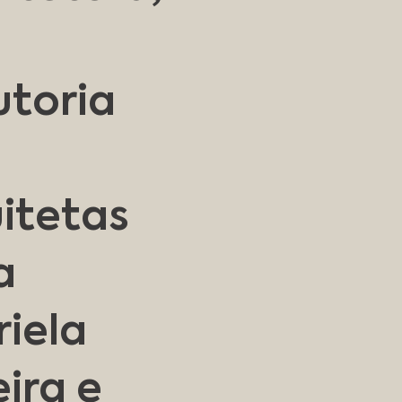
m
toria
itetas
a
iela
eira e